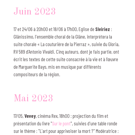
Juin 2023
17 et 24/06 à 20h00 et 18/06 à 17h00, Eglise de
Siviriez
:
Glânissimo, l'ensemble choral de la Glâne, interprétera la
suite chorale « La couturière de la Pierraz », suivie du Gloria,
RV 589 d’Antonio Vivaldi. Cinq auteurs, dont je fais partie, ont
écrit les textes de cette suite consacrée à la vie et à l’œuvre
de Marguerite Bays, mis en musique par différents
compositeurs de la région.
Mai 2023
17/05,
Vevey
, cinéma Rex, 18h00 : projection du film et
présentation du livre "
Sur le pont
", suivies d'une table ronde
sur le thème : "L'art pour apprivoiser la mort ?" Modératrice :