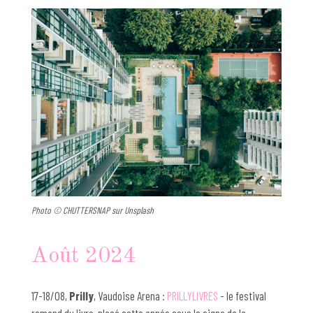
Photo © CHUTTERSNAP sur Unsplash
Août 2024
17-18/08,
Prilly
, Vaudoise Arena :
PRILLYLIVRES
- le festival
romand
du livre, placé cette année sous le signe de la