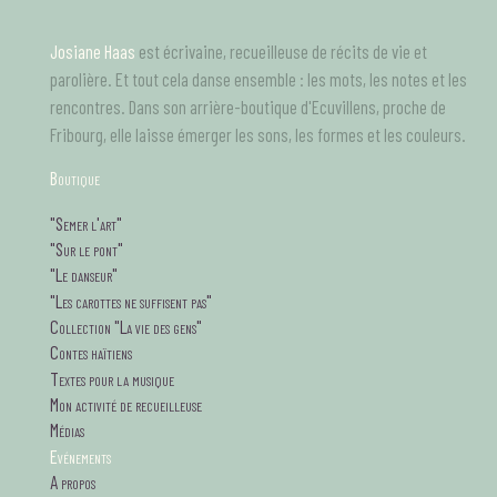
Aller
au
Josiane Haas
est écrivaine, recueilleuse de récits de vie et
contenu
principal
parolière. Et tout cela danse ensemble : les mots, les notes et les
rencontres. Dans son arrière-boutique d'Ecuvillens, proche de
Fribourg, elle laisse émerger les sons, les formes et les couleurs.
B
outique
tagsMenu
"Semer l'art"
"Sur le pont"
"Le danseur"
"Les carottes ne suffisent pas"
Collection "La vie des gens"
Contes haïtiens
Textes pour la musique
Mon activité de recueilleuse
Médias
Evénements
A propos