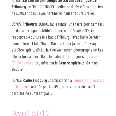
13/05,
Marché de printemps au Jardin botanique de
Fribourg
, de 09h00 à 16h00 : dédicace du livre "Les carottes
ne suffisent pas", avec Martine Wolhauser et Urs Gfeller.
03/05,
Fribourg
, 20h00, table ronde "Une terre pour demain :
du don à la responsabilité", modérée par Amaëlle O'Brien,
responsable culturelle à Radio Fribourg : avec Marie Garnier
(conseillère d’Etat), Michel Maxime Egger (auteur d’ouvrages
sur l’éco-spiritualité), Martine Wolhauser (photographe) et Urs
Gfeller (maraîcher). Dans le cadre des trois jours du
forum
"Envie de vivre"
organisé par le
Centre spirituel Sainte-
Ursule
.
02/03,
Radio Fribourg
: participation à l'
émission "C'est que
du bonheur"
, animée par Amaëlle, pour y parler du livre "Les
carottes ne suffisent pas".
Avril 2017