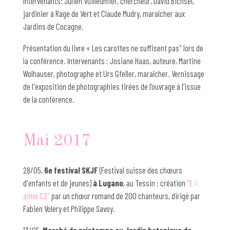
Intervenants: Julien Vuilleumier, chercheur, David Bichsel,
jardinier à Rage de Vert et Claude Mudry, maraîcher aux
Jardins de Cocagne.
Présentation du livre « Les carottes ne suffisent pas" lors de
la conférence. Intervenants : Josiane Haas, auteure, Martine
Wolhauser, photographe et Urs Gfeller, maraîcher. Vernissage
de l'exposition de photographies tirées de l’ouvrage à l’issue
de la conférence.
Mai 2017
28/05,
6e festival SKJF
(Festival suisse des chœurs
d'enfants et de jeunes)
à Lugano
, au Tessin : création
"E =
aime C2"
par un chœur romand de 200 chanteurs, dirigé par
Fabien Volery et Philippe Savoy.