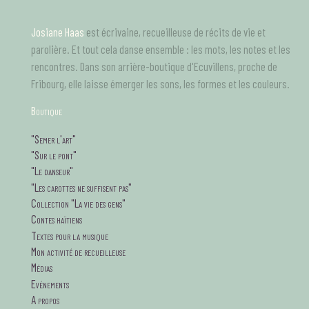
Aller
au
Josiane Haas
est écrivaine, recueilleuse de récits de vie et
contenu
principal
parolière. Et tout cela danse ensemble : les mots, les notes et les
rencontres. Dans son arrière-boutique d'Ecuvillens, proche de
Fribourg, elle laisse émerger les sons, les formes et les couleurs.
B
outique
tagsMenu
"Semer l'art"
"Sur le pont"
"Le danseur"
"Les carottes ne suffisent pas"
Collection "La vie des gens"
Contes haïtiens
Textes pour la musique
Mon activité de recueilleuse
Médias
Evénements
A propos