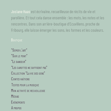
Aller
au
Josiane Haas
est écrivaine, recueilleuse de récits de vie et
contenu
principal
parolière. Et tout cela danse ensemble : les mots, les notes et les
rencontres. Dans son arrière-boutique d'Ecuvillens, proche de
Fribourg, elle laisse émerger les sons, les formes et les couleurs.
B
outique
tagsMenu
"Semer l'art"
"Sur le pont"
"Le danseur"
"Les carottes ne suffisent pas"
Collection "La vie des gens"
Contes haïtiens
Textes pour la musique
Mon activité de recueilleuse
Médias
Evénements
A propos